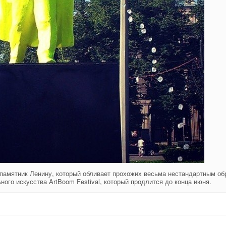
и памятник Ленину, который обливает прохожих весьма нестандартным об
ого искусства ArtBoom Festival, который продлится до конца июня.