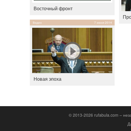
Восточный фронт
Про
Видео
7 июня 2014
Новая эпоха
© 2013-2026 rufabula.com – не
Д