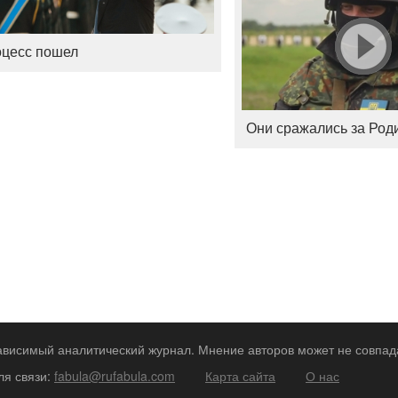
цесс пошел
Они сражались за Род
зависимый аналитический журнал. Мнение авторов может не совпад
ля связи:
fabula@rufabula.com
Карта сайта
О нас