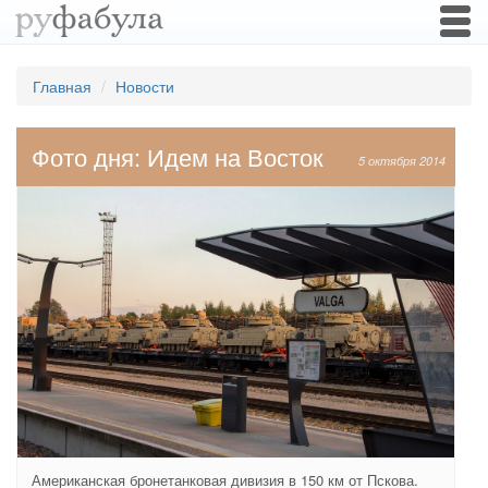
Togg
navi
Главная
Новости
Фото дня: Идем на Восток
5 октября 2014
Американская бронетанковая дивизия в 150 км от Пскова.