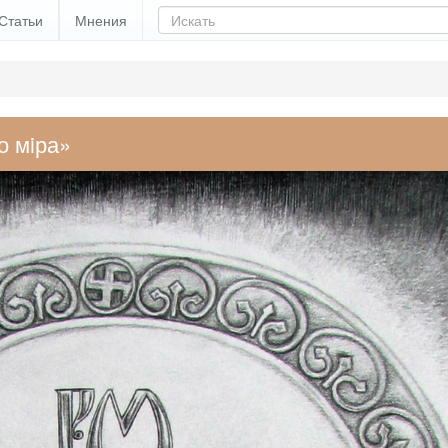
Статьи
Мнения
о мiра»