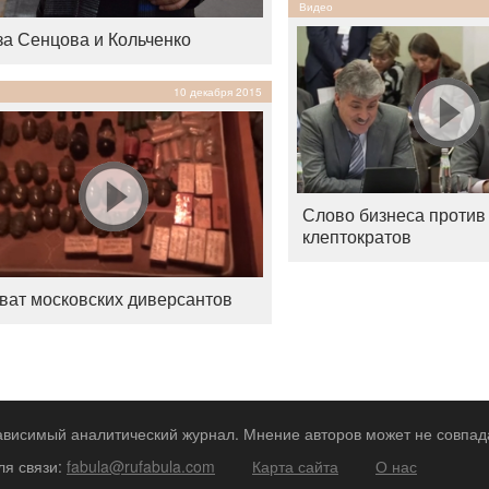
Видео
за Сенцова и Кольченко
10 декабря 2015
Слово бизнеса против
клептократов
ват московских диверсантов
зависимый аналитический журнал. Мнение авторов может не совпад
ля связи:
fabula@rufabula.com
Карта сайта
О нас