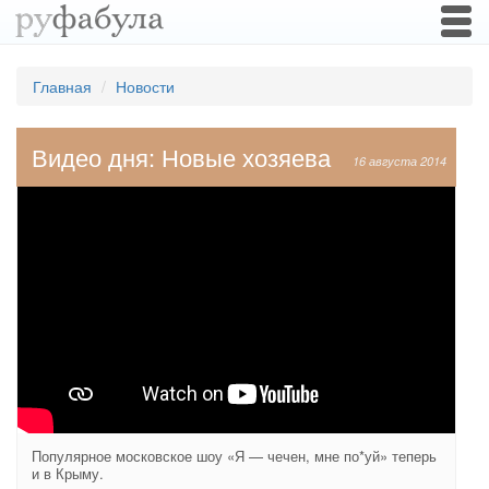
Togg
navi
Главная
Новости
Видео дня: Новые хозяева
16 августа 2014
Популярное московское шоу «Я — чечен, мне по*уй» теперь
и в Крыму.