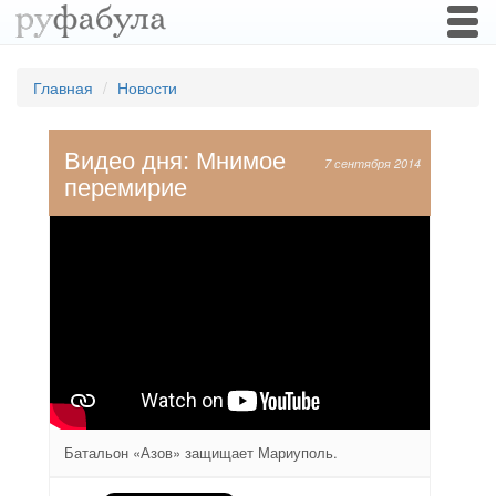
Togg
navi
Главная
Новости
Видео дня: Мнимое
7 сентября 2014
перемирие
Батальон «Азов» защищает Мариуполь.