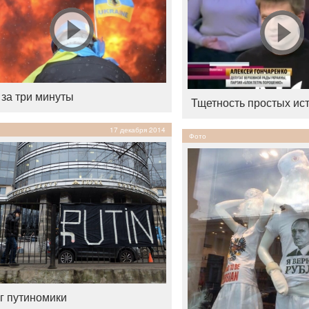
 за три минуты
Тщетность простых ис
17 декабря 2014
Фото
г путиномики