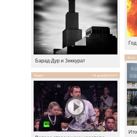
Год
Фото
Барад-Дур и Зиккурат
Видео
18 декабря 2014
Ито