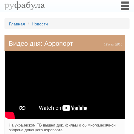
Togg
navi
Главная
Новости
Видео дня: Аэропорт
12 мая 2015
На украинском ТВ вышел док. фильм о об многомесячной
обороне донецкого аэропорта.