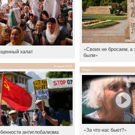
«Своих не бросаем, а 
щенный халат
были»
8 июня 2015
Видео
«За что нас бьют?»
бенности антиглобализма