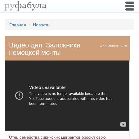
Togg
navi
Главная
Новости
Видео дня: Заложники
4 сентября 2015
немецкой мечты
Отец семейства сирийских мигрантов бросил свою