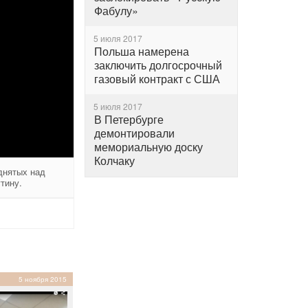
Фабулу»
5 июля 2017
Польша намерена
заключить долгосрочный
газовый контракт с США
5 июля 2017
В Петербурге
демонтировали
мемориальную доску
Колчаку
днятых над
тину.
5 ноября 2015