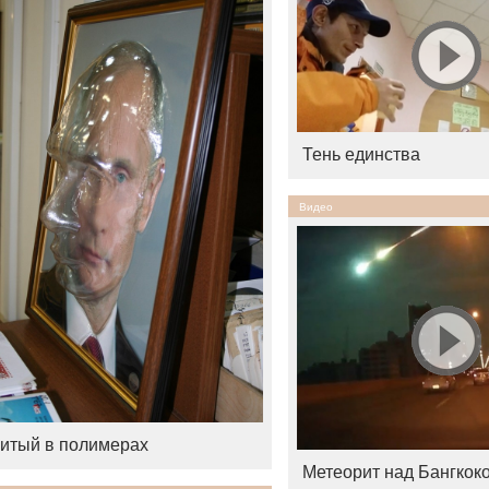
Тень единства
Видео
итый в полимерах
Метеорит над Бангкок