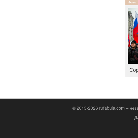
Фото
Сор
© 2013-2026 rufabula.com – не
Д