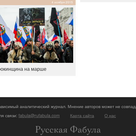
4 ноября 2015
окинщина на марше
зависимый аналитический журнал. Мнение авторов может не совпад
ля связи:
fabula@rufabula.com
Карта сайта
О нас