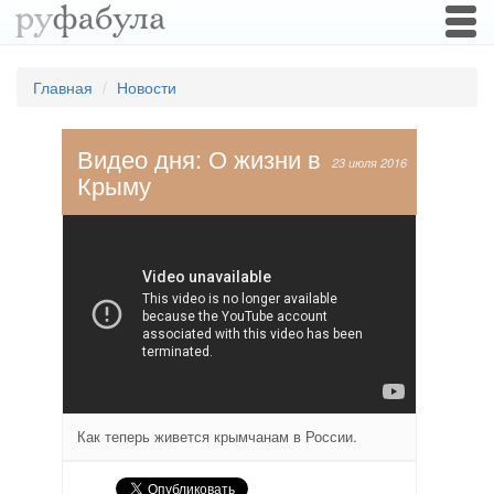
Togg
navi
Главная
Новости
Видео дня: О жизни в
23 июля 2016
Крыму
Как теперь живется крымчанам в России.