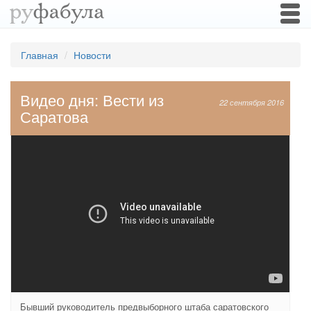
Togg
navi
Главная
Новости
Видео дня: Вести из
22 сентября 2016
Саратова
Бывший руководитель предвыборного штаба саратовского