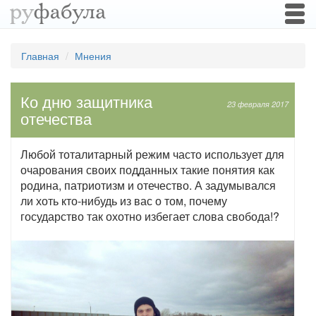
Togg
navi
Главная
Мнения
Ко дню защитника
23 февраля 2017
отечества
Любой тоталитарный режим часто использует для
очарования своих подданных такие понятия как
родина, патриотизм и отечество. А задумывался
ли хоть кто-нибудь из вас о том, почему
государство так охотно избегает слова свобода!?