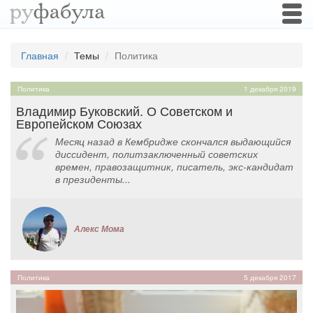
Togg
navi
Главная
Темы
Политика
Политика
1 декабря 2019
Владимир Буковский. О Советском и
Европейском Союзах
Месяц назад в Кембридже скончался выдающийся
диссидент, политзаключенный советских
времен, правозащитник, писатель, экс-кандидат
в президенты...
Алекс Мома
Политика
5 декабря 2017