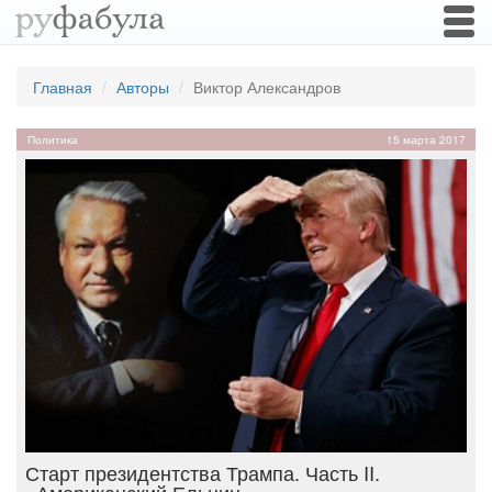
Togg
navi
Главная
Авторы
Виктор Александров
Политика
15 марта 2017
Старт президентства Трампа. Часть II.