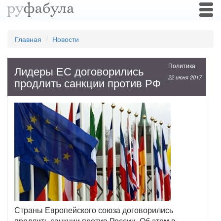
Togg
navi
Главная
Новости
Политика
Лидеры ЕС договорились
22 июня 2017
продлить санкции против РФ
Страны Европейского союза договорились
продлить санкции против России. Об этом в