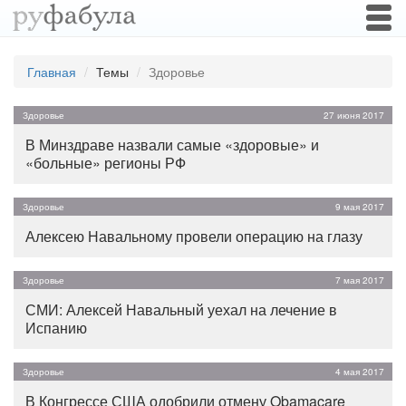
Togg
navi
Главная
Темы
Здоровье
Здоровье
27 июня 2017
В Минздраве назвали самые «здоровые» и
«больные» регионы РФ
Здоровье
9 мая 2017
Алексею Навальному провели операцию на глазу
Здоровье
7 мая 2017
СМИ: Алексей Навальный уехал на лечение в
Испанию
Здоровье
4 мая 2017
В Конгрессе США одобрили отмену Obamacare