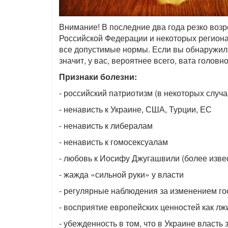
Внимание! В последние два года резко воз
Российской Федерации и некоторых регион
все допустимые нормы. Если вы обнаружили
значит, у вас, вероятнее всего, вата голов
Признаки болезни:
- российский патриотизм (в некоторых случа
- ненависть к Украине, США, Турции, ЕС
- ненависть к либералам
- ненависть к гомосексуалам
- любовь к Иосифу Джугашвили (более изв
- жажда «сильной руки» у власти
- регулярные наблюдения за изменением г
- восприятие европейских ценностей как л
- убежденность в том, что в Украине власт