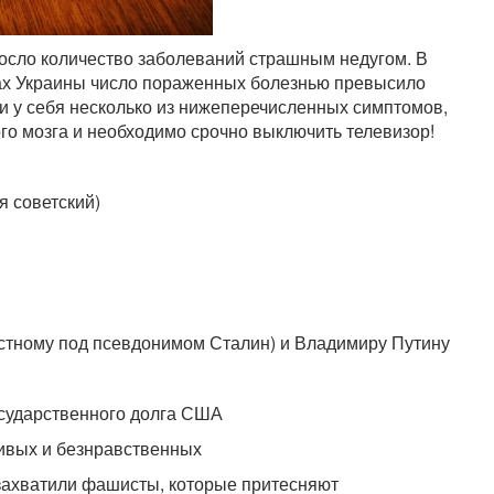
росло количество заболеваний страшным недугом. В
ах Украины число пораженных болезнью превысило
 у себя несколько из нижеперечисленных симптомов,
ного мозга и необходимо срочно выключить телевизор!
я советский)
естному под псевдонимом Сталин) и Владимиру Путину
осударственного долга США
живых и безнравственных
ь захватили фашисты, которые притесняют