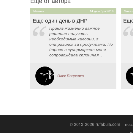
Ещё от автора
Мнения
14 декабря 2016
Мнени
Еще один день в ДНР
Еще
Приняв жизненно важное
решение получить
необходимые калории, я
отправился за продуктами. По
дороге в супермаркет меня
сопровождала сплошная...
Олег Поправко
© 2013-2026 rufabula.com – не