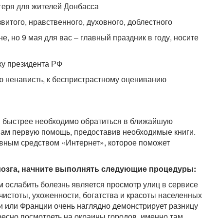
геря для жителей Донбасса
звитого, нравственного, духовного, доблестного
е, но 9 мая для вас – главный праздник в году, носите
ику президента РФ
ую ненависть, к беспристрастному оцениванию
 быстрее необходимо обратиться в ближайшую
вам первую помощь, предоставив необходимые книги.
вным средством «Интернет», которое поможет
мозга, начните выполнять следующие процедуры:
ослабить болезнь является просмотр улиц в сервисе
 чистоты, ухоженности, богатства и красоты населенных
ии или Франции очень наглядно демонстрирует разницу
ресно посмотреть на окраины городов, именно там