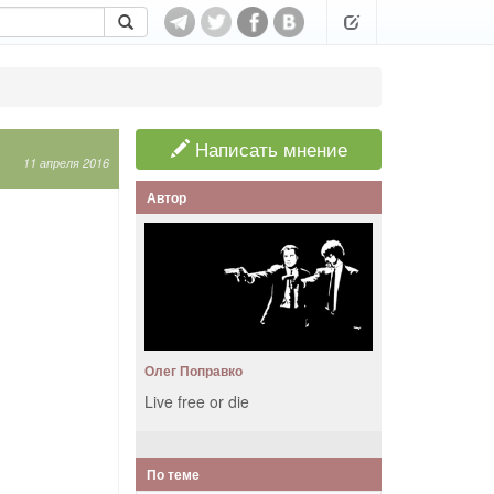
Написать мнение
11 апреля 2016
Автор
Олег Поправко
Live free or die
По теме