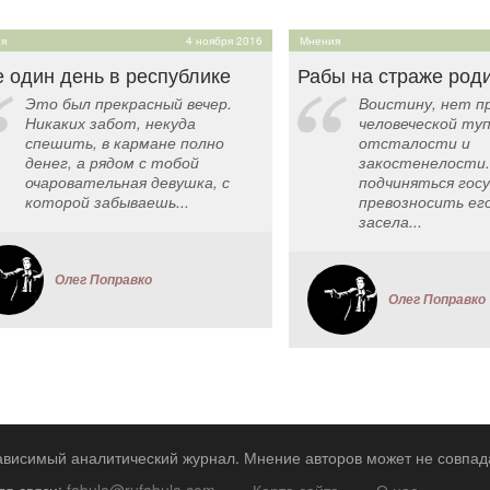
я
4 ноября 2016
Мнения
 один день в республике
Рабы на страже род
Это был прекрасный вечер.
Воистину, нет п
Никаких забот, некуда
человеческой ту
спешить, в кармане полно
отсталости и
денег, а рядом с тобой
закостенелости.
очаровательная девушка, с
подчиняться гос
которой забываешь...
превозносить его
засела...
Олег Поправко
Олег Поправко
зависимый аналитический журнал. Мнение авторов может не совпад