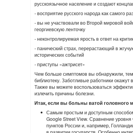
русскоязычное население и создают концла
- восприятие русского народа как самого ра
- вы не участвовали во Второй мировой войн
георгиевскую ленточку
- неконтролируемая ярость в ответ на крит
- панический страх, перерастающий в жгуч
исторических событий
- приступы «ажтрисет»
Чем больше симптомов вы обнаружили, тем
библиотеку. Заботливые работники окажут 
Также вы можете воспользоваться эффекти
излечить причины болезни.
Итак, если вы больны ватой головного 
Самым простым и доступным способом 
Google Street View. Сравнение уровня
пунктов России и, например, Голланд
в развитии государств. Особенно инте