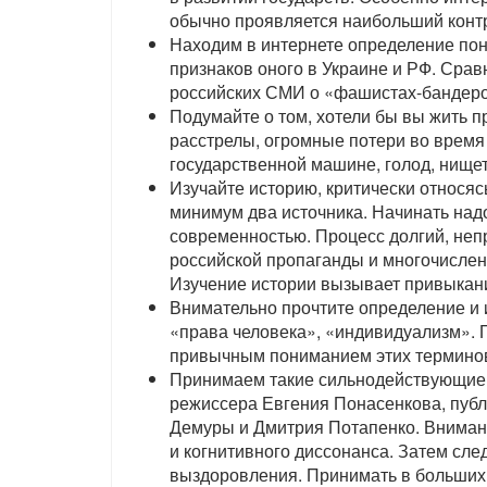
обычно проявляется наибольший контр
Находим в интернете определение пон
признаков оного в Украине и РФ. Сра
российских СМИ о «фашистах-бандеро
Подумайте о том, хотели бы вы жить п
расстрелы, огромные потери во время
государственной машине, голод, нищету
Изучайте историю, критически относяс
минимум два источника. Начинать надо
современностью. Процесс долгий, неп
российской пропаганды и многочислен
Изучение истории вызывает привыкан
Внимательно прочтите определение и 
«права человека», «индивидуализм». 
привычным пониманием этих термино
Принимаем такие сильнодействующие л
режиссера Евгения Понасенкова, пуб
Демуры и Дмитрия Потапенко. Внимани
и когнитивного диссонанса. Затем сле
выздоровления. Принимать в больших 