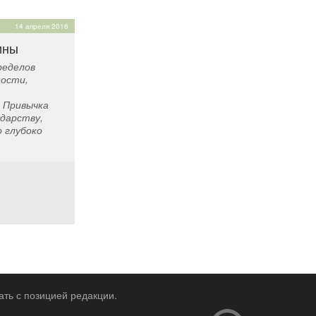
14 апреля 2016
ины
ределов
пости,
 Привычка
ударству,
 глубоко
ать с позицией редакции.