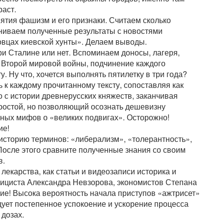
аст.
ятия фашизм и его признаки. Считаем сколько
вниваем полученные результаты с новостями
вцах киевской хунты». Делаем выводы.
ри Сталине или нет. Вспоминаем доносы, лагеря,
 Второй мировой войны, подчинение каждого
. Ну что, хочется выполнять пятилетку в три года?
ь к каждому прочитанному тексту, сопоставляя как
 с истории древнерусских княжеств, заканчивая
ростой, но позволяющий осознать дешевизну
ных мифов о «великих подвигах». Осторожно!
ие!
историю терминов: «либерализм», «толерантность»,
После этого сравните полученные знания со своим
в.
екарства, как статьи и видеозаписи историка и
лициста Александра Невзорова, экономистов Степана
е! Высока вероятность начала приступов «ажтрисет»
дует постепенное успокоение и ускорение процесса
дозах.