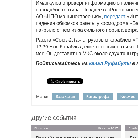
Иманкулов опроверг информацию о наличии
наподобие гептила. Позднее в «Роскосмосе
АО «НПО машиностроения»,
передает
«Инт
падения обломков ракеты у космодрома «Ба
накрыло огнем из-за сильного порыва ветра
Ракета «Союз-2.1а» с грузовым кораблем «
12.20 мск. Корабль должен состыковаться с
мск. Он доставит на МКС около двух тонн гр
Подписывайтесь на
канал Руфабулы
в 
Метки:
Казахстан
Катастрофа
Космос
Другие события
Политика
19 июля 2017
Злоба