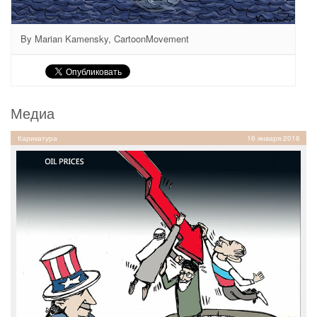
By Marian Kamensky, CartoonMovement
Медиа
Карикатура
16 января 2016