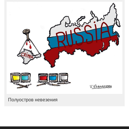
Полуостров невезения