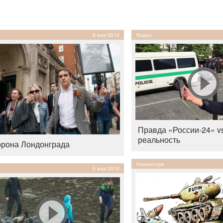
9 мая 2016
Видео
Правда «России-24» vs
реальность
рона Лондонграда
Карикатура
5 мая 2016