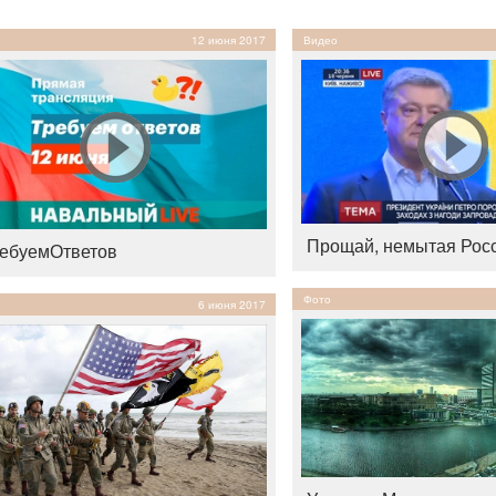
12 июня 2017
Видео
Прощай, немытая Рос
ебуемОтветов
Фото
6 июня 2017