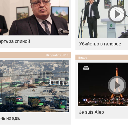
рть за спиной
Убийство в галерее
16 декабря 2016
Видео
Je suis Alep
чь из ада