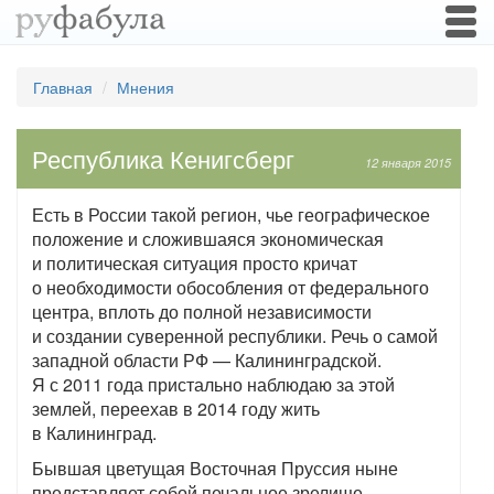
Togg
navi
Главная
Мнения
Республика Кенигсберг
12 января 2015
Есть в России такой регион, чье географическое
положение и сложившаяся экономическая
и политическая ситуация просто кричат
о необходимости обособления от федерального
центра, вплоть до полной независимости
и создании суверенной республики. Речь о самой
западной области РФ — Калининградской.
Я с 2011 года пристально наблюдаю за этой
землей, переехав в 2014 году жить
в Калининград.
Бывшая цветущая Восточная Пруссия ныне
представляет собой печальное зрелище