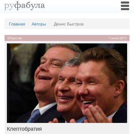
Togg
navi
Главная
Авторы
Денис Быстров
Общество
7 июня 2017
Клептобратия