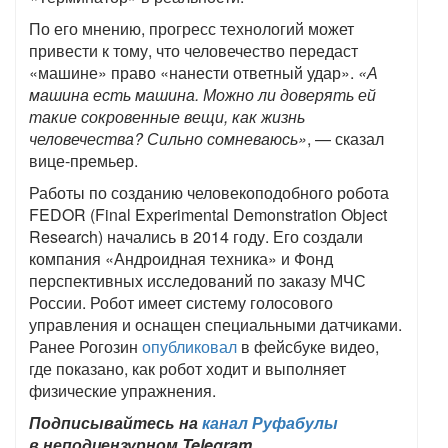
По его мнению, прогресс технологий может
привести к тому, что человечество передаст
«машине» право «нанести ответный удар».
«А
машина есть машина. Можно ли доверять ей
такие сокровенные вещи, как жизнь
человечества? Сильно сомневаюсь»
, — сказал
вице-премьер.
Работы по созданию человекоподобного робота
FEDOR (Final Experimental Demonstration Object
Research) начались в 2014 году. Его создали
компания «Андроидная техника» и Фонд
перспективных исследований по заказу МЧС
России. Робот имеет систему голосового
управления и оснащен специальными датчиками.
Ранее Рогозин
опубликовал
в фейсбуке видео,
где показано, как робот ходит и выполняет
физические упражнения.
Подписывайтесь на
канал Руфабулы
в неподцензурном Telegram.