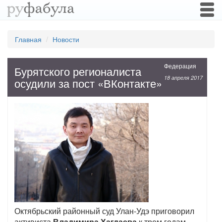
Togg
navi
Главная
Новости
Федерация
Бурятского регионалиста
18 апреля 2017
осудили за пост «ВКонтакте»
Октябрьский районный суд Улан-Удэ приговорил
активиста
Владимира Хагдаева
к трем годам