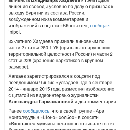
лишения свободы условно по делу о призывах к
выходу Бурятии из состава России,
возбужденном из-за комментариев и
изображений в соцсети «ВКонтакте»,
сообщает
infpol.
33-летнего Хагдаева признали виновным по
части 2 статьи 280.1 УК (призывы к нарушению
территориальной целостности России) и части 2
статьи 228 (хранение наркотиков в крупном
размере).
Хагдаев зарегистрировался в соцсети под
псевдонимом Чингис Булгадаев, где в сентябре
2014 - январе 2015 года разместил изображение
с цитатой из видеоинтервью журналистки
Александры Гармажаповой
и два комментария.
Ранее
сообщалось
, что в своей группе «Ара
монголчуудын «Шоно» холбоо» в соцсети
«Вконтакте» мужчина негативно отзывался о тех
бурятах, якутах и представителях других народов