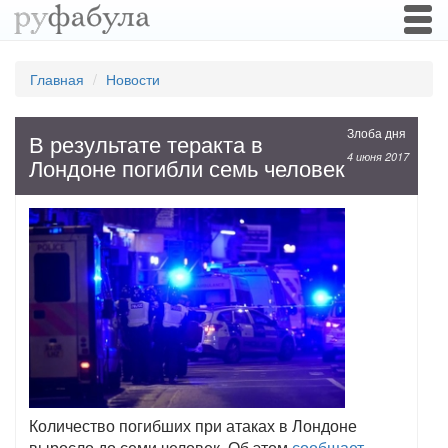
Togg
navi
Главная
Новости
Злоба дня
В результате теракта в
4 июня 2017
Лондоне погибли семь человек
Количество погибших при атаках в Лондоне
выросло до семи человек. Об этом
сообщает