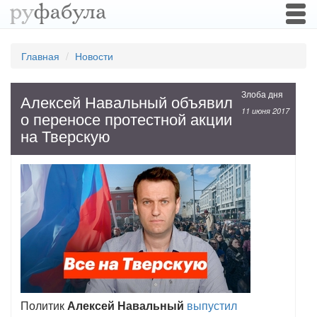
Togg
navi
Главная
Новости
Злоба дня
Алексей Навальный объявил
11 июня 2017
о переносе протестной акции
на Тверскую
Политик
Алексей Навальный
выпустил