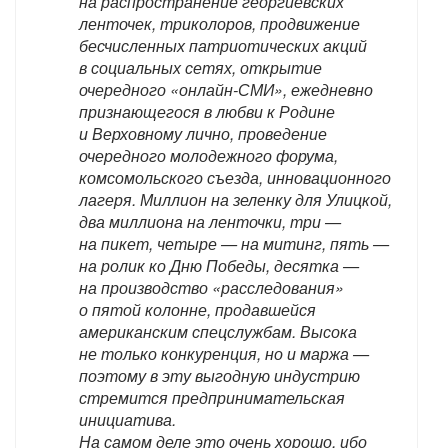
на распространение георгиевских
ленточек, триколоров, продвижение
бесчисленных патриотических акций
в социальных сетях, открытие
очередного «онлайн-СМИ», ежедневно
признающегося в любви к Родине
и Верховному лично, проведение
очередного молодежного форума,
комсомольского съезда, инновационного
лагеря. Миллион на зеленку для Улицкой,
два миллиона на ленточки, три —
на пикет, четыре — на митинг, пять —
на ролик ко Дню Победы, десятка —
на производство «расследования»
о пятой колонне, продавшейся
американским спецслужбам. Высока
не только конкуренция, но и маржа —
поэтому в эту выгодную индустрию
стремится предпринимательская
инициатива.
На самом деле это очень хорошо, ибо