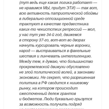
(тут ведь еще какая логика работает —
не нравимся МЫ, придут ЭТИ) — так вот,
всю активность патриотической обоймы
в либерально-оппозиционной среде
трактуют в качестве предвестника
каких-то чекистстких репрессий — мол,
у нас тут уже 34-й год, движемся
в сторону 37-го, вот-вот во дворах
начнуть курсировать черные воронки,
народ — выстраиваться в факельные
шествия и линчевать интеллигенцию.
Между тем, я думаю, что большинство
прокремлевской движухи обусловлено
не злой политической волей, а законами
экономики. Не секрет, что разрешенная
политика в РФ сводится к нишевому
рынку, на котором происходит
ожесточенный дележ грантов
и бюджетов. Люди буквально грызутся
за возможность получить подряд