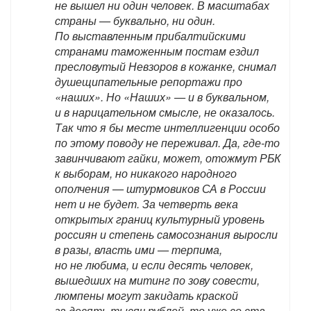
не вышел ни один человек. В масштабах
страны — буквально, ни один.
По выставленным прибалтийскими
странами таможенным постам ездил
пресловутый Невзоров в кожанке, снимал
душещипательные репортажи про
«наших». Но «Наших» — и в буквальном,
и в нарицательном смысле, не оказалось.
Так что я бы месте интеллигенции особо
по этому поводу не переживал. Да, где-то
завинчивают гайки, может, отожмут РБК
к выборам, но никакого народного
ополчения — штурмовиков СА в России
нет и не будет. За четверть века
открытых границ культурный уровень
россиян и степень самосознания выросли
в разы, власть ими — терпима,
но не любима, и если десять человек,
вышедших на митинг по зову совести,
люмпены могут закидать краской
за десять тысяч рублей, то уже со ста