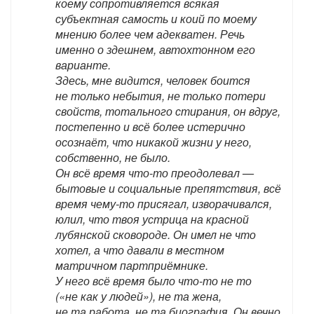
коему сопротивляется всякая
субъектная самость и коий по моему
мнению более чем адекватен. Речь
именно о здешнем, автохтонном его
варианте.
Здесь, мне видится, человек боится
не только небытия, не только потери
свойств, тотального стирания, он вдруг,
постепенно и всё более истерично
осознаёт, что никакой жизни у него,
собственно, не было.
Он всё время что-то преодолевал —
бытовые и социальные препятствия, всё
время чему-то присягал, изворачивался,
юлил, что твоя устрица на красной
лубянской сковороде. Он имел не что
хотел, а что давали в местном
матричном партприёмнике.
У него всё время было что-то не то
(«не как у людей»), не та жена,
не та работа, не та биография. Он вечно