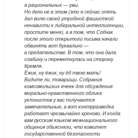
а рациональных — увы.
Но дело не в этом (это я сейчас опять
дал волю своей утробной фашисткой
ненависти к либеральной интеллигенции,
простите меня), а в том, что Собчак
после этого открытого письма начали
обвинять вот буквально —
в предательстве. В том, что она дала
слабину и переметнулась на сторону
Кремля.
Ёжик, ну ёжик, ну ёб твою мать!
Видите ли, товарищи. Собрания
комсомольских ячеек для обсуждения
морально-нравственного облика
уклонистов у вас получаются
замечательные, а вот контрразведка
работает чрезвычайно хреново. И когда
вам русским языком межнационального
общения объясняли, что комитет
государственной безопасности