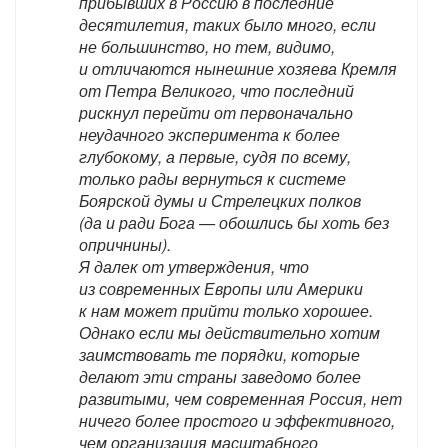
прибывших в Россию в последние
десятилетия, таких было много, если
не большинство, но тем, видимо,
и отличаются нынешние хозяева Кремля
от Петра Великого, что последний
рискнул перейти от первоначально
неудачного эксперимента к более
глубокому, а первые, судя по всему,
только рады вернуться к системе
Боярской думы и Стрелецких полков
(да и ради Бога — обошлись бы хоть без
опричнины).
Я далек от утверждения, что
из современных Европы или Америки
к нам может прийти только хорошее.
Однако если мы действительно хотим
заимствовать те порядки, которые
делают эти страны заведомо более
развитыми, чем современная Россия, нет
ничего более простого и эффективного,
чем организация масштабного