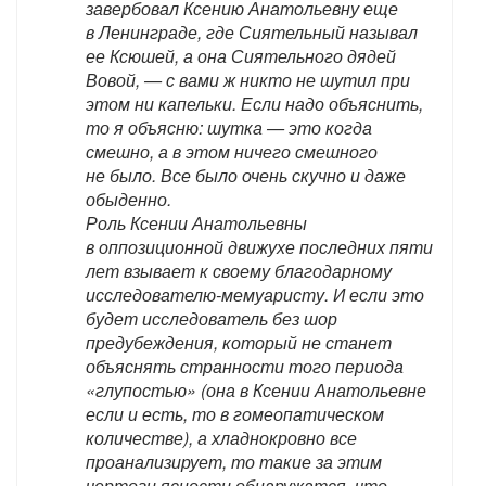
завербовал Ксению Анатольевну еще
в Ленинграде, где Сиятельный называл
ее Ксюшей, а она Сиятельного дядей
Вовой, — с вами ж никто не шутил при
этом ни капельки. Если надо объяснить,
то я объясню: шутка — это когда
смешно, а в этом ничего смешного
не было. Все было очень скучно и даже
обыденно.
Роль Ксении Анатольевны
в оппозиционной движухе последних пяти
лет взывает к своему благодарному
исследователю-мемуаристу. И если это
будет исследователь без шор
предубеждения, который не станет
объяснять странности того периода
«глупостью» (она в Ксении Анатольевне
если и есть, то в гомеопатическом
количестве), а хладнокровно все
проанализирует, то такие за этим
чертоги ясности обнаружатся, что