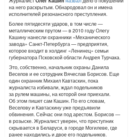
Журналист
Олег Кашин
назвал
дело о покушении
на него раскрытым. Обнародовал он и имена
исполнителей резонансного преступления.
Более пятидесяти ударов, в том числе —
металлическим прутом — в 2010 году Олегу
Кашину нанесли охранники «Механического
завода» Санкт-Петербурга — предприятия,
которое входит в холдинг «Ленинец» семьи
губернатора Псковской области Андрея Турчака.
Это, собственно, начальник охраны Данила
Веселов и ее сотрудник Вячеслав Борисов. Еще
один охранник Михаил Кавтаскин, пока
журналиста избивали, ждал подельников
за рулем машины, на которой они приехали.
Об этом пишет сам Кашин. По его словам,
Веселову и Кавтаскину уже предъявили
обвинения. Сейчас они под арестом. Борисов —
в розыске. Журналист уверен, что преступник
скрывается в Беларуси, в городе Могилеве, где
ранее находились и двое его подельников.