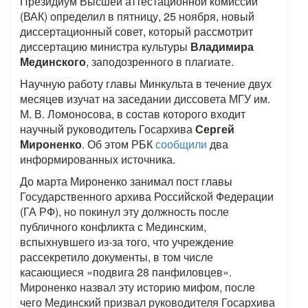
Президиум Высшей аттестационной комиссии
(ВАК) определил в пятницу, 25 ноября, новый
диссертационный совет, который рассмотрит
диссертацию министра культуры
Владимира
Мединского
, заподозренного в плагиате.
Научную работу главы Минкульта в течение двух
месяцев изучат на заседании диссовета МГУ им.
М. В. Ломоносова, в состав которого входит
научный руководитель Госархива
Сергей
Мироненко
. Об этом РБК
сообщили
два
информированных источника.
До марта Мироненко занимал пост главы
Государственного архива Российской Федерации
(ГА РФ), но покинул эту должность после
публичного конфликта с Мединским,
вспыхнувшего из-за того, что учреждение
рассекретило документы, в том числе
касающиеся «подвига 28 панфиловцев».
Мироненко назвал эту историю мифом, после
чего Мединский призвал руководителя Госархива