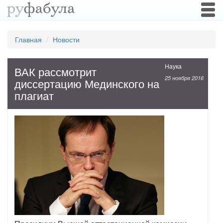
Togg
navi
Главная
Новости
Наука
ВАК рассмотрит
25 ноября 2016
диссертацию Мединского на
плагиат