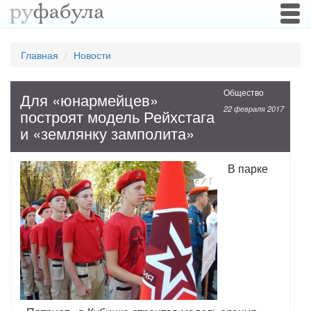
Togg
navi
Главная
Новости
Общество
Для «юнармейцев»
22 февраля 2017
построят модель Рейхстага
и «землянку замполита»
В парке