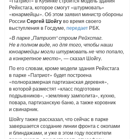
«Патриот» в Кубинке строится модель здания
Рейхстага, которое смогут «штурмовать»
«юнармейцы». Об этом заявил министр обороны
России
Сергей Шойгу
во время своего
выступления в Госдуме,
передает
РБК.
«В парке „Патриот“ строим Рейхстаг.
Не в полном виде, но для того, чтобы наши
юноармейцы могли штурмовать не что попало,
а конкретное место»,
— сказал Шойгу.
По его словам, кроме модели здания Рейхстага
в парке «Патриот» будет построена
«полноразмерная партизанская деревня»,
в которой разместят «класс подготовки
подрывников», «землянку замполита», кухню,
повара, партизанскую баню, а также коровник
и свинарник.
Шойгу также рассказал, что сейчас в парке
завершается создание линии фронта с окопами
и блиндажами, и уже в этом году посетители