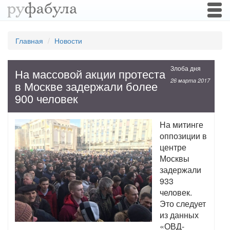
Togg
navi
Главная
Новости
Злоба дня
На массовой акции протеста
26 марта 2017
в Москве задержали более
900 человек
На митинге
оппозиции в
центре
Москвы
задержали
933
человек.
Это следует
из данных
«ОВД-