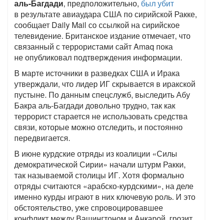
аль-Багдади
, предположительно,
был убит
в результате авиаудара США по сирийской Ракке,
сообщает Daily Mail со ссылкой на сирийское
телевидение. Британское издание отмечает, что
связанный с террористами сайт Amaq пока
не опубликовал подтверждения информации.
В марте источники в разведках США и Ирака
утверждали, что лидер ИГ скрывается в иракской
пустыне. По данным спецслужб, выследить Абу
Бакра аль-Багдади довольно трудно, так как
террорист старается не использовать средства
связи, которые можно отследить, и постоянно
передвигается.
В июне курдские отряды из коалиции «Силы
демократической Сирии» начали штурм Ракки,
так называемой столицы ИГ. Хотя формально
отряды считаются «арабско-курдскими», на деле
именно курды играют в них ключевую роль. И это
обстоятельство, уже спровоцировавшее
конфликт между Вашингтоном и Анкарой, грозит