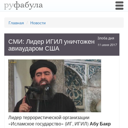
Togg
navi
Главная
Новости
Злоба дня
СМИ: Лидер ИГИЛ уничтожен
11 июня 2017
авиаударом США
Лидер террористической организации
«Исламское государство» (ИГ, ИГИЛ)
Абу Бакр