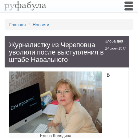
Togg
navi
Главная
Новости
Злоба дня
Журналистку из Череповца
24 июня 2017
уволили после выступления в
штабе Навального
В
Елена Колядина