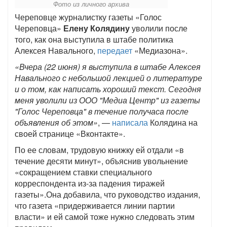
Фото из личного архива
Череповце журналистку газеты «Голос
Череповца»
Елену Колядину
уволили после
того, как она выступила в штабе политика
Алексея Навального,
передает
«Медиазона».
«Вчера (22 июня) я выступила в штабе Алексея
Навального с небольшой лекцией о литературе
и о том, как написать хороший текст. Сегодня
меня уволили из ООО "Медиа Центр" из газеты
"Голос Череповца" в течение получаса после
объявления об этом»
, —
написала
Колядина на
своей странице «Вконтакте».
По ее словам, трудовую книжку ей отдали «в
течение десяти минут», объяснив увольнение
«сокращением ставки специального
корреспондента из-за падения тиражей
газеты».Она добавила, что руководство издания,
что газета «придерживается линии партии
власти» и ей самой тоже нужно следовать этим