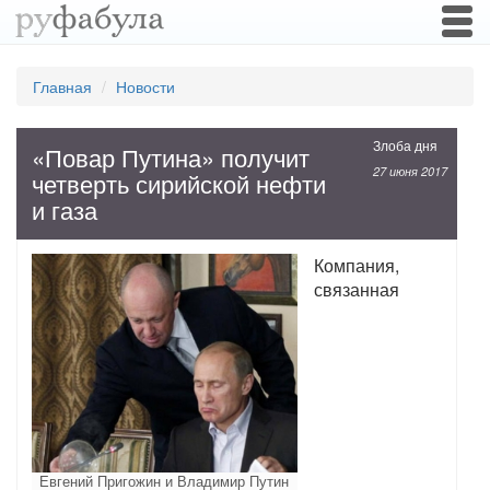
Togg
navi
Главная
Новости
Злоба дня
«Повар Путина» получит
27 июня 2017
четверть сирийской нефти
и газа
Компания,
связанная
Евгений Пригожин и Владимир Путин