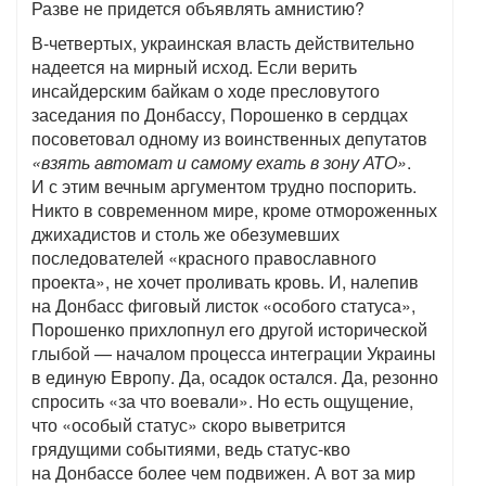
Разве не придется объявлять амнистию?
В-четвертых, украинская власть действительно
надеется на мирный исход. Если верить
инсайдерским байкам о ходе пресловутого
заседания по Донбассу, Порошенко в сердцах
посоветовал одному из воинственных депутатов
«взять автомат и самому ехать в зону АТО»
.
И с этим вечным аргументом трудно поспорить.
Никто в современном мире, кроме отмороженных
джихадистов и столь же обезумевших
последователей «красного православного
проекта», не хочет проливать кровь. И, налепив
на Донбасс фиговый листок «особого статуса»,
Порошенко прихлопнул его другой исторической
глыбой — началом процесса интеграции Украины
в единую Европу. Да, осадок остался. Да, резонно
спросить «за что воевали». Но есть ощущение,
что «особый статус» скоро выветрится
грядущими событиями, ведь статус-кво
на Донбассе более чем подвижен. А вот за мир