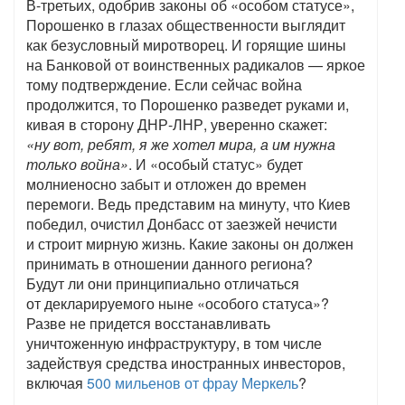
В-третьих, одобрив законы об «особом статусе»,
Порошенко в глазах общественности выглядит
как безусловный миротворец. И горящие шины
на Банковой от воинственных радикалов — яркое
тому подтверждение. Если сейчас война
продолжится, то Порошенко разведет руками и,
кивая в сторону ДНР-ЛНР, уверенно скажет:
«ну вот, ребят, я же хотел мира, а им нужна
только война»
. И «особый статус» будет
молниеносно забыт и отложен до времен
перемоги. Ведь представим на минуту, что Киев
победил, очистил Донбасс от заезжей нечисти
и строит мирную жизнь. Какие законы он должен
принимать в отношении данного региона?
Будут ли они принципиально отличаться
от декларируемого ныне «особого статуса»?
Разве не придется восстанавливать
уничтоженную инфраструктуру, в том числе
задействуя средства иностранных инвесторов,
включая
500 мильенов от фрау Меркель
?