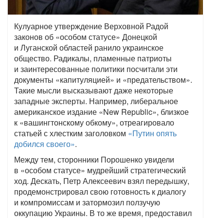
Кулуарное утверждение Верховной Радой
законов об «особом статусе» Донецкой
и Луганской областей ранило украинское
общество. Радикалы, пламенные патриоты
и заинтересованные политики посчитали эти
документы «капитуляцией» и «предательством».
Такие мысли высказывают даже некоторые
западные эксперты. Например, либеральное
американское издание «New Republic», близкое
к «вашингтонскому обкому», отреагировало
статьей с хлестким заголовком
«Путин опять
добился своего»
.
Между тем, сторонники Порошенко увидели
в «особом статусе» мудрейший стратегический
ход. Дескать, Петр Алексеевич взял передышку,
продемонстрировал свою готовность к диалогу
и компромиссам и затормозил ползучую
оккупацию Украины. В то же время, предоставил