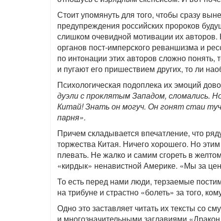
Стоит упомянуть для того, чтобы сразу вынес
предупреждения российских пророков будущ
слишком очевидной мотивации их авторов. Н
органов пост-имперского реваншизма и рессе
по интонации этих авторов сложно понять, 
и пугают его пришествием других, то ли наоб
Психологическая подоплека их эмоций дов
дуэли с проклятым Западом, сломались. Но
Китай! Знать он могуч. Он гонят стаи туч
парня».
Причем складывается впечатление, что ряду 
торжества Китая. Ничего хорошего. Но этим
плевать. Не жалко и самим сгореть в желт
«кирдык» ненавистной Америке. «Мы за цен
То есть перед нами люди, терзаемые пости
на трибуне и страстно «болеть» за того, ком
Одно это заставляет читать их тексты со 
и многозначительными заглавиями «Дракон 