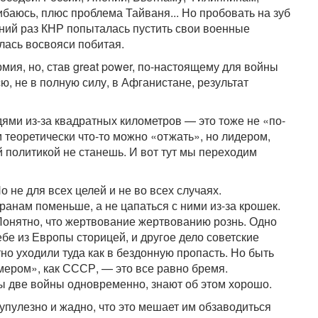
баюсь, плюс проблема Тайваня... Но пробовать на зуб
дний раз КНР попыталась пустить свои военные
алась восвояси побитая.
ия, но, став great power, по-настоящему для войны
сю, не в полную силу, в Афганистане, результат
дями из-за квадратных километров — это тоже не «по-
 теоретически что-то можно «отжать», но лидером,
 политикой не станешь. И вот тут мы переходим
 не для всех целей и не во всех случаях.
анам поменьше, а не цапаться с ними из-за крошек.
онятно, что жертвование жертвованию рознь. Одно
бе из Европы сторицей, и другое дело советские
но уходили туда как в бездонную пропасть. Но быть
мером», как СССР, — это все равно бремя.
ы две войны одновременно, знают об этом хорошо.
упулезно и жадно, что это мешает им обзаводиться