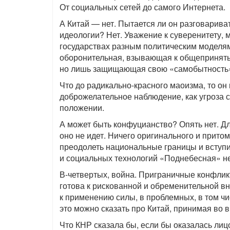
От социальных сетей до самого Интернета.
А Китай — нет. Пытается ли он разговарива
идеологии? Нет. Уважение к суверенитету,
государствах разным политическим моделям
оборонительная, взывающая к общепринят
но лишь защищающая свою «самобытность
Что до радикально-красного маоизма, то он
доброжелательное наблюдение, как угроза 
положении.
А может быть конфуцианство? Опять нет. Д
оно не идет. Ничего оригинального и прито
преодолеть национальные границы и вступи
и социальных технологий «Поднебесная» не
В-четвертых, война. Приграничные конфлик
готова к рискованной и обременительной в
к применению силы, в проблемных, в том чи
это можно сказать про Китай, принимая во 
Что КНР сказала бы, если бы оказалась ли