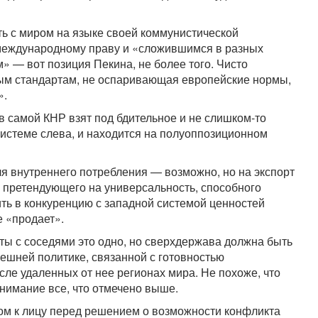
ть с миром на языке своей коммунистической
 международному праву и «сложившимся в разных
» — вот позиция Пекина, не более того. Чисто
ым стандартам, не оспаривающая европейские нормы,
».
 в самой КНР взят под бдительное и не слишком-то
системе слева, и находится на полуоппозиционном
ля внутреннего потребления — возможно, но на экспорт
м претендующего на универсальность, способного
ть в конкуренцию с западной системой ценностей
 «продает».
ты с соседями это одно, но сверхдержава должна быть
нешней политике, связанной с готовностью
сле удаленных от нее регионах мира. Не похоже, что
внимание все, что отмечено выше.
цом к лицу перед решением о возможности конфликта