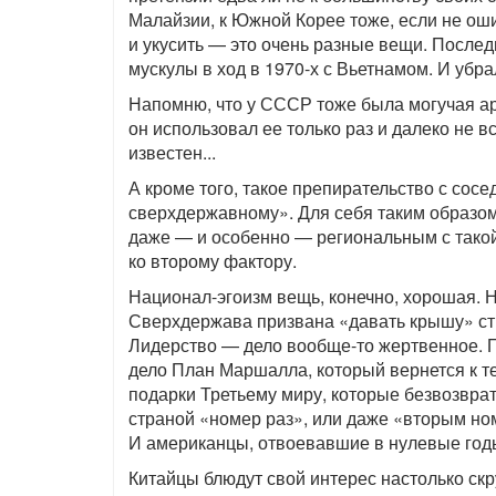
Малайзии, к Южной Корее тоже, если не оши
и укусить — это очень разные вещи. После
мускулы в ход в 1970-х с Вьетнамом. И убр
Напомню, что у СССР тоже была могучая арм
он использовал ее только раз и далеко не в
известен...
А кроме того, такое препирательство с сосе
сверхдержавному». Для себя таким образом
даже — и особенно — региональным с такой
ко второму фактору.
Национал-эгоизм вещь, конечно, хорошая. Но
Сверхдержава призвана «давать крышу» стр
Лидерство — дело вообще-то жертвенное. П
дело План Маршалла, который вернется к те
подарки Третьему миру, которые безвозврат
страной «номер раз», или даже «вторым но
И американцы, отвоевавшие в нулевые год
Китайцы блюдут свой интерес настолько скр