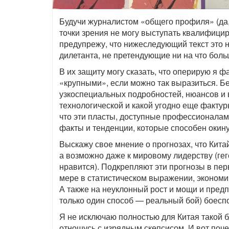
Будучи журналистом «общего профиля» (да, 
точки зрения не могу выступать квалифици
предупрежу, что нижеследующий текст это 
дилетанта, не претендующие ни на что боль
В их защиту могу сказать, что оперирую я
«крупными», если можно так выразиться. 
узкоспециальных подробностей, нюансов и 
технологической и какой угодно еще фактуры
что эти пласты, доступные профессионалам,
факты и тенденции, которые способен окину
Выскажу свое мнение о прогнозах, что Кита
а возможно даже к мировому лидерству (гег
нравится). Подкрепляют эти прогнозы в пе
мере в статистическом выражении, экономи
А также на неуклонный рост и мощи и пред
только один способ — реальный бой) боесп
Я не исключаю полностью для Китая такой б
отношусь с изрядным скепсисом. И вот поче