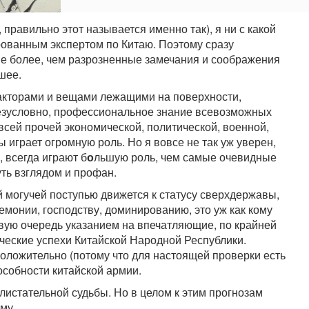
правильно этот называется именно так), я ни с какой
рованным экспертом по Китаю. Поэтому сразу
не более, чем разрозненные замечания и соображения
шее.
 факторами и вещами лежащими на поверхности,
Безусловно, профессиональное знание всевозможных
всей прочей экономической, политической, военной,
 играет огромную роль. Но я вовсе не так уж уверен,
 всегда играют б
о
льшую роль, чем самые очевидные
ть взглядом и профан.
й могучей поступью движется к статусу сверхдержавы,
емонии, господству, доминированию, это уж как кому
рвую очередь указанием на впечатляющие, по крайней
ческие успехи Китайской Народной Республики.
положительно (потому что для настоящей проверки есть
особности китайской армии.
листательной судьбы. Но в целом к этим прогнозам
му.