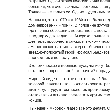
В-третьих. Одной экономический и/или воен
большим, чем очень сильная региональная 
Точнее — не только ее. Одним «удельным в
Напомню, что в 1970-х и 1980-х не было не
доминировании Японии. В половине футури
где японцы сбросили американцев с места 
в подтирку для задницы, Америка пришла в
для таких пророчеств служили экономическ
американские патриоты всерьез боялись это
звездно-полосатый герой кромсал бандитов 
японски так и не наступило.
Экономические и военные мускулы могут бы
остаются вопросы «что?» и «зачем?» («ради,
Мировой лидер — это не просто самый боль
за собой. Задавать тон. Экспортировать, ра
жизни, культуру, в том числе так презираем
отстаивать и активно предлагать другим сво
концов.
Нынешний мировой лидер все это делает. От