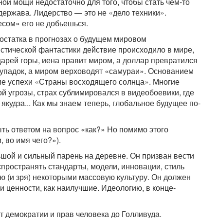
ной мощи недостаточно для того, чтобы стать чем-то
держава. Лидерство — это не «дело техники».
есом» его не добьешься.
достатка в прогнозах о будущем мировом
стической фантастики действие происходило в мире,
царей горы, иена правит миром, а доллар превратился
 упадок, а миром верховодят «самураи». Основанием
ие успехи «Страны восходящего солнца». Многие
й угрозы, страх сублимировался в видеобоевики, где
якудза... Как мы знаем теперь, глобальное будущее по-
ть ответом на вопрос «как?» Но помимо этого
 во имя чего?»).
шой и сильный парень на деревне. Он призван вести
спространять стандарты, модели, инновации, стиль
ую (и зря) некоторыми массовую культуру. Он должен
и ценности, как наилучшие. Идеологию, в конце-
 демократии и прав человека до Голливуда.