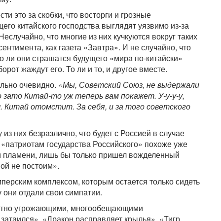
ти это за скобки, что восторги и грозные
его китайского господства выглядят уязвимо из-за
еслучайно, что многие из них кучкуются вокруг таких
нтимента, как газета «Завтра». И не случайно, что
то ли они страшатся будущего «мира по-китайски»
орот жаждут его. То ли и то, и другое вместе.
ольно очевидно.
«Мы, Советский Союз, не выдержали
 зато Китай-то уж теперь вам покажет. У-у-у-у,
. Китай отомстит. За себя, и за того советского
из них безразлично, что будет с Россией в случае
 «патриотам государства Российского» похоже уже
ом пламени, лишь бы только пришел вожделенный
ой не постоим».
мперским комплексом, которым остается только сидеть
у они отдали свои симпатии.
смутно угрожающими, многообещающими
затаился», «Дракон расправляет крылья», «Тигр