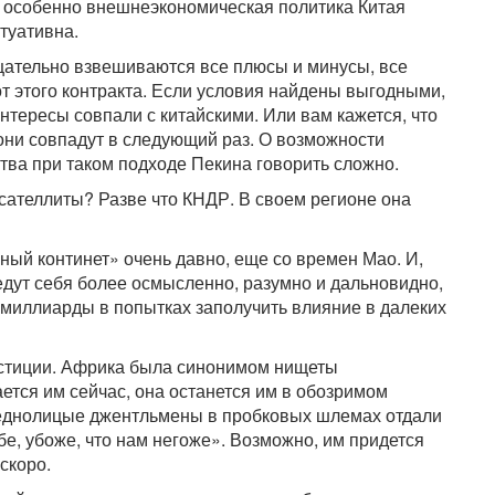
я, особенно внешнеэкономическая политика Китая
туативна.
щательно взвешиваются все плюсы и минусы, все
т этого контракта. Если условия найдены выгодными,
нтересы совпали с китайскими. Или вам кажется, что
 они совпадут в следующий раз. О возможности
тва при таком подходе Пекина говорить сложно.
сателлиты? Разве что КНДР. В своем регионе она
ный континет» очень давно, еще со времен Мао. И,
едут себя более осмысленно, разумно и дальновидно,
миллиарды в попытках заполучить влияние в далеких
естиции. Африка была синонимом нищеты
ается им сейчас, она останется им в обозримом
бледнолицые джентльмены в пробковых шлемах отдали
бе, убоже, что нам негоже». Возможно, им придется
 скоро.