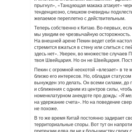
прыгнул», «Танцующая макака атакует» че
тенденциозно, слишком очевидны подхлесты
желаемое переплетно с действительным.
Теперь собственно к Китаю. Во-первых, ес
мы увидим ее чрезвычайную осторожность. Д
На внешней арене Пекин ведет себя настол
стремится вжаться в стену или слиться с пе
здесь нет». Уверен, во множестве случаев П
твоя Швейцария. Но он не Швейцария. Пост
Пекин с огромной неохотой «влезает» в те
близко его интересов. Но, обладая статусо
вынужден это делать. Он всеми силами, до
и сближения с одним из центров силы, чтобы
номенклатурном анекдоте про дождь:
«Я ме
на удержание счета». Но на поведение свер
не похоже.
В то же время Китай постоянно задирает сво
территориальные споры. Вот тут он напрот
претензии едва ли не к большинству своих 