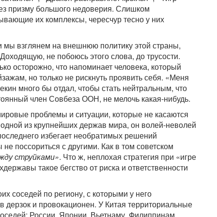
рез призму большого недоверия. Слишком
вающие их комплексы, чересчур тесно у них
ли мы взглянем на внешнюю политику этой страны,
оходящую, не побоюсь этого слова, до трусости.
ько осторожно, что напоминает человека, который
йзажам, но только не рискнуть проявить себя. «Меня
екин много бы отдал, чтобы стать нейтральным, что
оянный член Совбеза ООН, не мелочь какая-нибудь.
 мировые проблемы и ситуации, которые не касаются
м одной из крупнейших держав мира, он волей-неволей
 последнего избегает необратимых решений
 не поссориться с другими. Как в том советском
жду струйками»
. Что ж, неплохая стратегия при «игре
хдержавы такое бегство от риска и ответственности
их соседей по региону, с которыми у него
ив дерзок и провокационен. У Китая территориальные
соседей: России, Японии, Вьетнаму, Филиппинам,