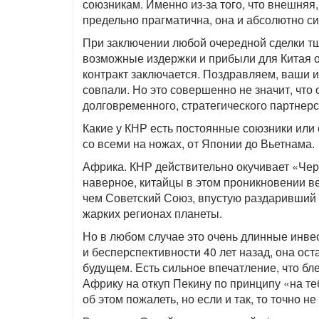
союзникам. Именно из-за того, что внешня
предельно прагматична, она и абсолютно си
При заключении любой очередной сделки т
возможные издержки и прибыли для Китая о
контракт заключается. Поздравляем, ваши и
совпали. Но это совершенно не значит, что
долговременного, стратегического партнерс
Какие у КНР есть постоянные союзники или 
со всеми на ножах, от Японии до Вьетнама.
Африка. КНР действительно окучивает «Чер
наверное, китайцы в этом проникновении в
чем Советский Союз, впустую раздаривший 
жарких регионах планеты.
Но в любом случае это очень длинные инв
и бесперспективности 40 лет назад, она ост
будущем. Есть сильное впечатление, что 
Африку на откуп Пекину по принципу «на те
об этом пожалеть, но если и так, то точно не