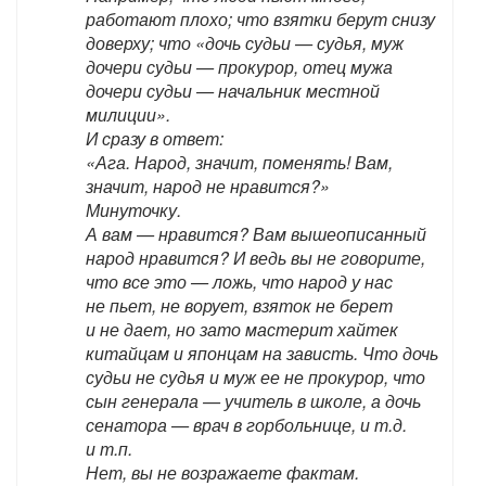
работают плохо; что взятки берут снизу
доверху; что «дочь судьи — судья, муж
дочери судьи — прокурор, отец мужа
дочери судьи — начальник местной
милиции».
И сразу в ответ:
«Ага. Народ, значит, поменять! Вам,
значит, народ не нравится?»
Минуточку.
А вам — нравится? Вам вышеописанный
народ нравится? И ведь вы не говорите,
что все это — ложь, что народ у нас
не пьет, не ворует, взяток не берет
и не дает, но зато мастерит хайтек
китайцам и японцам на зависть. Что дочь
судьи не судья и муж ее не прокурор, что
сын генерала — учитель в школе, а дочь
сенатора — врач в горбольнице, и т.д.
и т.п.
Нет, вы не возражаете фактам.