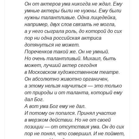
Он от актеров ума никогда не ждал. Ему
умные актеры были не нужны. Ему были
нужны талантливые. Одна лицедейка,
например, двух слов связать не могла,
а у него сыграла роль, до которой до сих
пор ни одна российская актриса
дотянуться не может.
Пореченков такой же. Он не умный.
Но очень талантливый. Михаил, быть
может, лучший актер сегодня
в Московском художественном театре.
Он абсолютно животно органичен,
а этому нельзя научиться — это только
от природы и от таланта, который ему
дал Бог.
А вот ума Бог ему не дал.
И потому он попался. Принял участие
в мерзком действии. Но не от своей
позиции — от отсутствия ума. Он до сих
пор не понял, что совершил. И не поймет,