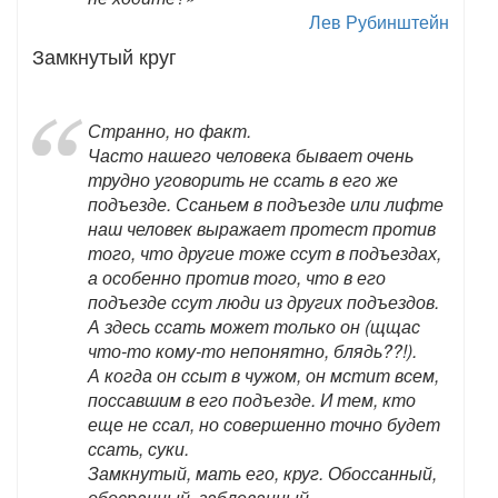
Лев Рубинштейн
Замкнутый круг
Странно, но факт.
Часто нашего человека бывает очень
трудно уговорить не ссать в его же
подъезде. Ссаньем в подъезде или лифте
наш человек выражает протест против
того, что другие тоже ссут в подъездах,
а особенно против того, что в его
подъезде ссут люди из других подъездов.
А здесь ссать может только он (щщас
что-то кому-то непонятно, блядь??!).
А когда он ссыт в чужом, он мстит всем,
поссавшим в его подъезде. И тем, кто
еще не ссал, но совершенно точно будет
ссать, суки.
Замкнутый, мать его, круг. Обоссанный,
обосранный, заблеванный,