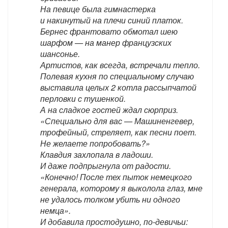
На певице была гимнастерка
и накинутый на плечи синий платок.
Бернес франтовато обмотал шею
шарфом — на манер французских
шансонье.
Артистов, как всегда, встречали тепло.
Полевая кухня по специальному случаю
выставила целых 2 котла рассыпчатой
перловки с тушенкой.
А на сладкое гостей ждал сюрприз.
«Специально для вас — Машиненгевер,
трофейный, стреляет, как песни поет.
Не желаете попробовать?»
Клавдия захлопала в ладоши.
И даже подпрыгнула от радости.
«Конечно! После тех пыток немецкого
генерала, которому я выколола глаз, мне
не удалось толком убить ни одного
немца».
И добавила простодушно, по-девичьи: