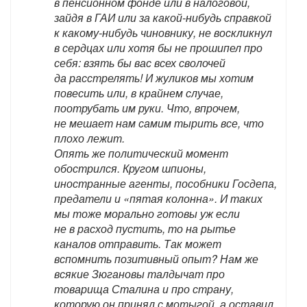
в пенсионном фонде или в налоговой,
зайдя в ГАИ или за какой-нибудь справкой
к какому-нибудь чиновнику, не воскликнул
в сердцах или хотя бы не прошипел про
себя: взять бы вас всех сволочей
да расстрелять! И жуликов мы хотим
повесить или, в крайнем случае,
поотрубать им руки. Что, впрочем,
не мешает нам самим тырить все, что
плохо лежит.
Опять же политический момент
обострился. Кругом шпионы,
иностранные агенты, пособники Госдепа,
предатели и «пятая колонна». И таких
мы тоже морально готовы уж если
не в расход пустить, то на рытье
каналов отправить. Так может
вспомнить позитивный опыт? Нам же
всякие Зюгановы талдычат про
товарища Сталина и про страну,
которую он принял с мотыгой, а оставил