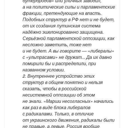
бутербродов» или уличных заводил,
а на политические силы и парламентские
фракции, претендующие на власть.
Подобных структур в РФ нет и не будет,
от их создания путинская система
надёжно эшелонированно защищена.
Серьёзной парламентской оппозиции, как
несложно заметить, тоже нет
и не будет. А вы говорите — «либералы»
с «ультрасами» не дружат... Да их давно
помирили бы и распределили, при
названном условии.
2. Внутреннее устройство этих
структур в общем понятно и нельзя
сказать, чтобы в российской
несистемной оппозиции об этом
не знали. «Марши несогласных» начались
как раз в виде блока либералов
с радикалами. Только, в отличие
от украинского движения, радикалы были
не правые, а левые. Россия вообще