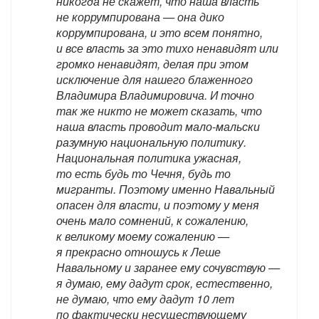
никогда не скажет, что наша власть
не коррумпирована — она дико
коррумпирована, и это всем понятно,
и все власть за это тихо ненавидят или
громко ненавидят, делая при этом
исключение для нашего блаженного
Владимира Владимировича. И точно
так же никто не может сказать, что
наша власть проводит мало-мальски
разумную национальную политику.
Национальная политика ужасная,
то есть будь то Чечня, будь то
мигранты. Поэтому именно Навальный
опасен для власти, и поэтому у меня
очень мало сомнений, к сожалению,
к великому моему сожалению —
я прекрасно отношусь к Леше
Навальному и заранее ему сочувствую —
я думаю, ему дадут срок, естественно,
не думаю, что ему дадут 10 лет
по фактически несуществующему