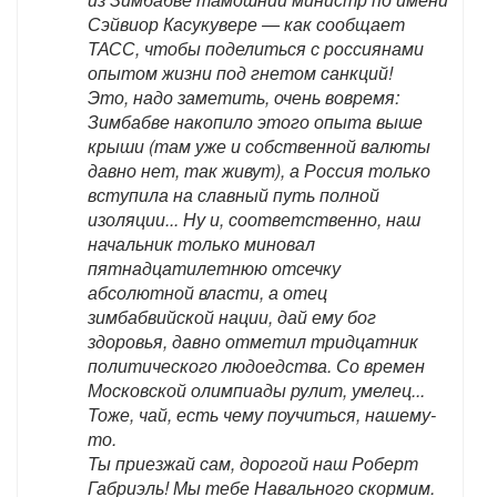
Сэйвиор Касукувере — как сообщает
ТАСС, чтобы поделиться с россиянами
опытом жизни под гнетом санкций!
Это, надо заметить, очень вовремя:
Зимбабве накопило этого опыта выше
крыши (там уже и собственной валюты
давно нет, так живут), а Россия только
вступила на славный путь полной
изоляции... Ну и, соответственно, наш
начальник только миновал
пятнадцатилетнюю отсечку
абсолютной власти, а отец
зимбабвийской нации, дай ему бог
здоровья, давно отметил тридцатник
политического людоедства. Со времен
Московской олимпиады рулит, умелец...
Тоже, чай, есть чему поучиться, нашему-
то.
Ты приезжай сам, дорогой наш Роберт
Габриэль! Мы тебе Навального скормим.