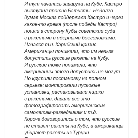
И тут началась заваруха на Кубе: Кастро
выступил против Батисты. Недолго
думая Москва поддержала Кастро и через
какое-то время (после победы Кастро)
пошли в сторону Кубы советские суда
с ракетами и ядерными боеголовками.
Начался т.н. Карибский кризис.
Американцы понимали, что им нельзя
допустить русские ракеты на Кубу.
И русские тоже понимали, что
американцы этого допустить не могут.
Но крутили постановку на полном
серьезе: монтировали пусковые
установки, распаковывали ящики
с ракетами, давали все это
фотографировать американским
самолетам-разведчикам и т.д.
Короче договорились о том, что русские
не ставят ракеты на Кубе, а американцы
убирают ракеты из Турции.