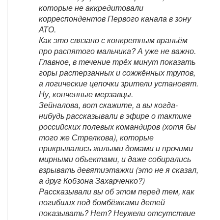
которые не аккредитовали
корреспондентов Первого канала в зону
АТО.
Как это связано с конкретным враньём
про распятого мальчика? А уже не важно.
Главное, в течение трёх минут показать
горы растерзанных и сожжённых трупов,
а логические цепочки зрители установят.
Ну, конченные мерзавцы.
Зейналова, вот скажите, а вы когда-
нибудь рассказывали в эфире о тактике
российских полевых командиров (хотя бы
того же Стрелкова), которые
прикрывались жилыми домами и прочими
мирными объектами, и даже собирались
взрывать девятиэтажки (это не я сказал,
а друг Кобзона Захарченко?)
Рассказывали вы об этом перед тем, как
погибших под бомбёжками детей
показывать? Нет? Неужели отсутствие