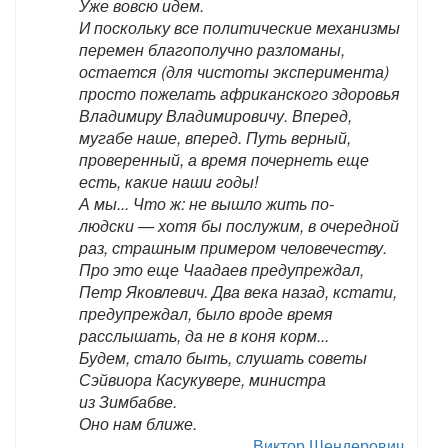
Уже вовсю идем.
И поскольку все политические механизмы
перемен благополучно разломаны,
остается (для чистоты эксперимента)
просто пожелать африканского здоровья
Владимиру Владимировичу. Вперед,
мугабе наше, вперед. Путь верный,
проверенный, а время почернеть еще
есть, какие наши годы!
А мы... Что ж: не вышло жить по-
людски — хотя бы послужим, в очередной
раз, страшным примером человечеству.
Про это еще Чаадаев предупреждал,
Петр Яковлевич. Два века назад, кстати,
предупреждал, было вроде время
расслышать, да не в коня корм...
Будем, стало быть, слушать советы
Сэйвиора Касукувере, министра
из Зимбабве.
Оно нам ближе.
Виктор Шендерович