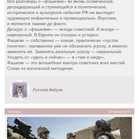
Все разговоры о «фашизме» во вновь осовеченной,
деградирующей и стремящейся в политическое,
историческое и культурное небытие РФ-ии выглядят
чудовищно инфантильно и провинциально. Впрочем,
и являются такими де факто.
Дискурс о «фашизме» — всегда советский. И всегда —
навязанный. В Европе он отыгран и устарел.
Фашизм — собственно — клише, практически «пустое
понятие», призванное уже не обозначать угрозу, а именно
заменять её. Заменять реальную угрозу — нереальной.
Уходить от «здесь и сейчас» — в «там и нигде».
Фашизм — это волшебная мантра советских всех мастей.
Слово из магической методички.
Русская Фабула
Культура
20 января 2017