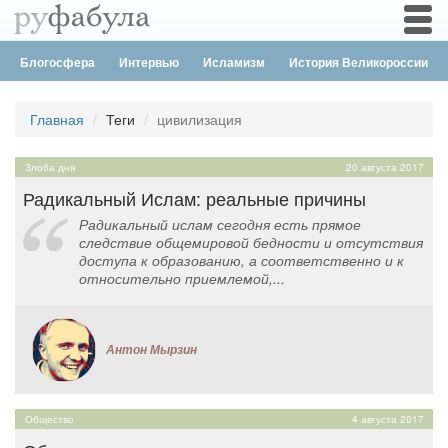
Togg
navi
Блогосфера
Интервью
Исламизм
История Великороссии
Главная
Теги
цивилизация
Злоба дня
20 августа 2017
Радикальный Ислам: реальные причины
Радикальный ислам сегодня есть прямое
следствие общемировой бедности и отсутствия
доступа к образованию, а соответственно и к
относительно приемлемой,...
Антон Мырзин
Общество
4 августа 2017