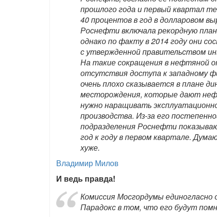
прошлого года и первый квартал т
40 процентов в год в долларовом в
Роснефти включала рекордную планк
однако по факту в 2014 году они со
с утвержденной правительством инв
На такие сокращения в нефтяной о
отсутствия доступа к западному ф
очень плохо сказывается в плане д
месторождения, которые дают нефт
нужно наращивать эксплуатационн
производства. Из-за его постепенн
подразделения Роснефти показывают
год к году в первом квартале. Дум
хуже.
Владимир Милов
И ведь правда!
Комиссия Мосгордумы единогласно 
Парадокс в том, что его будут помн