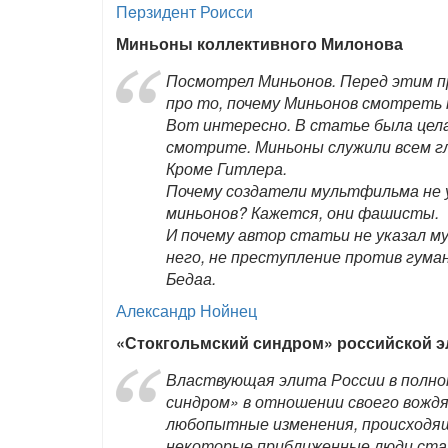
Пeрзидент Роисси
Миньоны коллективного Милонова
Посмотрел Миньонов. Перед этим 
про то, почему Миньонов смотреть 
Вот интересно. В статье была целая
смотрите. Миньоны служили всем г
Кроме Гитлера.
Почему создатели мультфильма не у
миньонов? Кажется, они фашисты.
И почему автор статьи не указал м
него, не преступление против гум
Бедаа.
Александр Нойнец
«Стокгольмский синдром» российской 
Властвующая элита России в полн
синдром» в отношении своего вождя
любопытные изменения, происходящ
некоторые приближенные люди стал