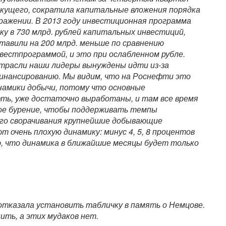
екущего, сократила капитальные вложения порядка
ыражении. В 2013 году инвестиционная программа
у в 730 млрд. рублей капитальных инвестиций,
ставили на 200 млрд. меньше по сравнению
естпрограммой, и это при ослабленном рубле.
трасли наши лидеры вынуждены идти из-за
инансированию. Мы видим, что на Роснефти это
инамики добычи, потому что основные
ь, уже достаточно выработаны, и там все время
ое бурение, чтобы поддерживать темпы
ого сворачивания крупнейшие добывающие
 очень плохую динамику: минус 4, 5, 8 процентов
аю, что динамика в ближайшие месяцы будет только
отказала установить табличку в память о Немцове.
ить, а этих мудаков нет.