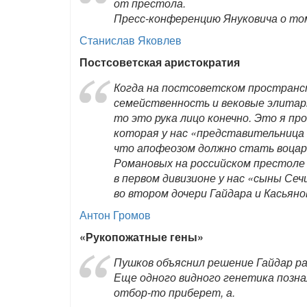
от престола.
Пресс-конференцию Януковича о то
Станислав Яковлев
Постсоветская аристократия
Когда на постсоветском простран
семейственность и вековые элитар
то это рука лицо конечно. Это я пр
которая у нас «представительница 
что апофеозом должно стать воцар
Романовых на российском престоле 
в первом дивизионе у нас «сыны Сеч
во втором дочери Гайдара и Касьян
Антон Громов
«Рукопожатные гены»
Пушков объяснил решение Гайдар р
Еще одного видного генетика познал
отбор-то приберет, а.