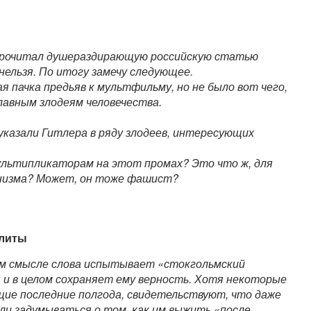
прочитал душераздирающую российскую статью
нельзя. По итогу замечу следующее.
 пачка предьяв к мультфильму, но не было вот чего,
лавным злодеям человечества.
казали Гитлера в ряду злодеев, интересующих
ультипликаторам на этот промах? Это что ж, для
анизма? Может, он тоже фашист?
элиты
ом смысле слова испытывает «стокгольмский
 и в целом сохраняет ему верность. Хотя некоторые
ие последние полгода, свидетельствуют, что даже
и задумываться о том, как им выжить «после