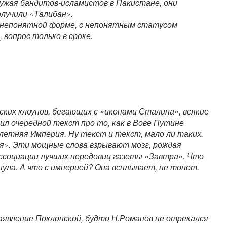
ужая бандитов-исламистов в Пакистане, они
олучили «Талибан».
 непонятной форме, с непонятным статусом
 вопрос только в сроке.
ских клоунов, бегающих с «иконами Сталина», всякие
ил очередной текст про то, как в Вове Путине
летняя Империя. Ну текст и текст, мало ли таких.
я». Эти мощные слова взрывают мозг, рождая
ассоциации лучших передовиц газеты «Завтра». Что
нула. А что с империей? Она всплывает, не тонет.
аявление Поклонской, будто Н.Романов не отрекался