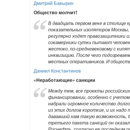
Дмитрий Бавырин
Общество молчит!
В двадцать первом веке в столице к
показательных изоляторов Москвы, 
регулярно ходят правозащитники из
сокамерники сутки пытают человек
жестоко, по-средневековому с кипят
инквизицию. После чего подозревае
местных оперативников. И обществ
Даниил Константинов
«Неработающие» санкции
Между тем, все проекты российски
финансировании, особенно с учетом
набрали огромное количество долго
из этих долгов короткие, и их над
дававший нам такую возможность, б
третьего пакета санкций он оказа
Роснефть, согласно ее последним 