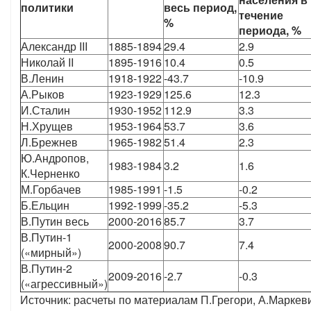
политики
весь период,
течение
%
периода, %
Александр III
1885-1894
29.4
2.9
Николай II
1895-1916
10.4
0.5
В.Ленин
1918-1922
-43.7
-10.9
А.Рыков
1923-1929
125.6
12.3
И.Сталин
1930-1952
112.9
3.3
Н.Хрущев
1953-1964
53.7
3.6
Л.Брежнев
1965-1982
51.4
2.3
Ю.Андропов,
1983-1984
3.2
1.6
К.Черненко
М.Горбачев
1985-1991
-1.5
-0.2
Б.Ельцин
1992-1999
-35.2
-5.3
В.Путин весь
2000-2016
85.7
3.7
В.Путин-1
2000-2008
90.7
7.4
(«мирный»)
В.Путин-2
2009-2016
-2.7
-0.3
(«агрессивный»)
Источник: расчеты по материалам П.Грегори, А.Маркев