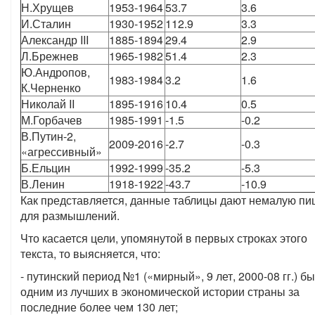
Н.Хрущев
1953-1964
53.7
3.6
И.Сталин
1930-1952
112.9
3.3
Александр III
1885-1894
29.4
2.9
Л.Брежнев
1965-1982
51.4
2.3
Ю.Андропов,
1983-1984
3.2
1.6
К.Черненко
Николай II
1895-1916
10.4
0.5
М.Горбачев
1985-1991
-1.5
-0.2
В.Путин-2,
2009-2016
-2.7
-0.3
«агрессивный»
Б.Ельцин
1992-1999
-35.2
-5.3
В.Ленин
1918-1922
-43.7
-10.9
Как представляется, данные таблицы дают немалую пи
для размышлений.
Что касается цели, упомянутой в первых строках этого
текста, то выясняется, что:
- путинский период №1 («мирный», 9 лет, 2000-08 гг.) б
одним из лучших в экономической истории страны за
последние более чем 130 лет;