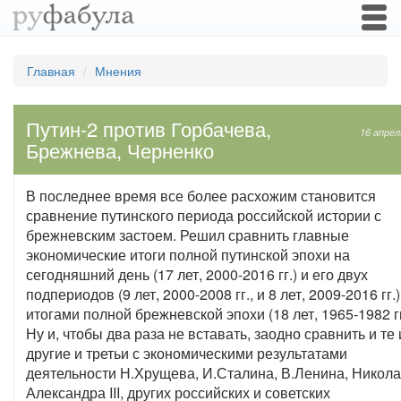
Togg
navi
Главная
Мнения
Путин-2 против Горбачева,
16 апрел
Брежнева, Черненко
В последнее время все более расхожим становится
сравнение путинского периода российской истории с
брежневским застоем. Решил сравнить главные
экономические итоги полной путинской эпохи на
сегодняшний день (17 лет, 2000-2016 гг.) и его двух
подпериодов (9 лет, 2000-2008 гг., и 8 лет, 2009-2016 гг.)
итогами полной брежневской эпохи (18 лет, 1965-1982 гг
Ну и, чтобы два раза не вставать, заодно сравнить и те 
другие и третьи с экономическими результатами
деятельности Н.Хрущева, И.Сталина, В.Ленина, Николая
Александра III, других российских и советских