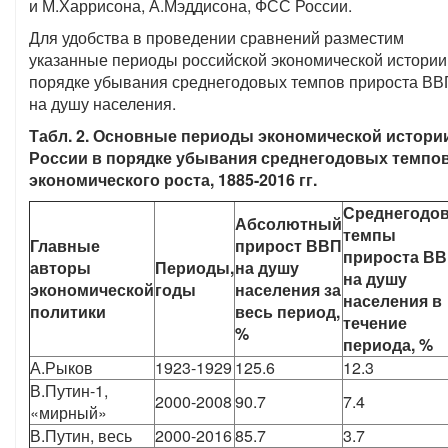
и М.Харрисона, А.Мэддисона, ФСС России.
Для удобства в проведении сравнений разместим
указанные периоды российской экономической истории
порядке убывания среднегодовых темпов прироста ВВ
на душу населения.
Табл. 2. Основные периоды экономической истори
России в порядке убывания среднегодовых темпо
экономического роста, 1885-2016 гг.
Среднегодо
Абсолютный
темпы
Главные
прирост ВВП
прироста В
авторы
Периоды,
на душу
на душу
экономической
годы
населения за
населения в
политики
весь период,
течение
%
периода, %
А.Рыков
1923-1929
125.6
12.3
В.Путин-1,
2000-2008
90.7
7.4
«мирный»
В.Путин, весь
2000-2016
85.7
3.7