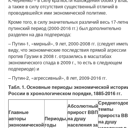
К.Черненко – в силу краткости нахождения обоих у влас
а также в силу отсутствия существенный отличий в
проводившейся ими экономической политике.
Кроме того, в силу значительных различий весь 17-летн
путинский период (2000-2016 гг.) был дополнительно
разделен на два подпериода:
– Путин-1, «мирный», 9 лет, 2000-2008 гг. (следует имет
виду, что экономические последствия прямой агрессии
против Грузии в 2008 г. отразились в масштабах
экономического спада в 2009 г., то есть в следующем
подпериоде) и
– Путин-2, «агрессивный», 8 лет, 2009-2016 гг.
Табл. 1. Основные периоды экономической истори
России в хронологическом порядке, 1885-2016 гг.
Среднегодо
Абсолютный
темпы
Главные
прирост ВВП
прироста В
авторы
Периоды,
на душу
на душу
экономической
годы
населения за
населения в