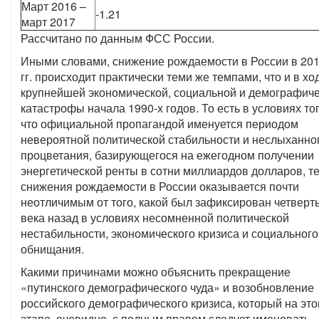
Март 2016 –
-1.21
март 2017
Рассчитано по данным ФСС России.
Иными словами, снижение рождаемости в России в 201
гг. происходит практически теми же темпами, что и в хо
крупнейшей экономической, социальной и демографич
катастрофы начала 1990-х годов. То есть в условиях тог
что официальной пропагандой именуется периодом
невероятной политической стабильности и неслыханно
процветания, базирующегося на ежегодном получении
энергетической ренты в сотни миллиардов долларов, т
снижения рождаемости в России оказывается почти
неотличимым от того, какой был зафиксирован четверт
века назад в условиях несомненной политической
нестабильности, экономического кризиса и социального
обнищания.
Какими причинами можно объяснить прекращение
«путинского демографического чуда» и возобновление
российского демографического кризиса, который на это
этапе, очевидно, с полным правом следует именовать