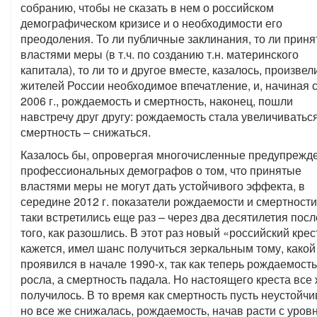
собранию, чтобы не сказать в нем о российском
демографическом кризисе и о необходимости его
преодоления. То ли публичные заклинания, то ли прин
властями меры (в т.ч. по созданию т.н. материнского
капитала), то ли то и другое вместе, казалось, произвел
жителей России необходимое впечатление, и, начиная 
2006 г., рождаемость и смертность, наконец, пошли
навстречу друг другу: рождаемость стала увеличиваться
смертность – снижаться.
Казалось бы, опровергая многочисленные предупрежд
профессиональных демографов о том, что принятые
властями меры не могут дать устойчивого эффекта, в
середине 2012 г. показатели рождаемости и смертности
таки встретились еще раз – через два десятилетия посл
того, как разошлись. В этот раз новый «российский крес
кажется, имел шанс получиться зеркальным тому, какой
проявился в начале 1990-х, так как теперь рождаемость
росла, а смертность падала. Но настоящего креста все 
получилось. В то время как смертность пусть неустойчи
но все же снижалась, рождаемость, начав расти с уров