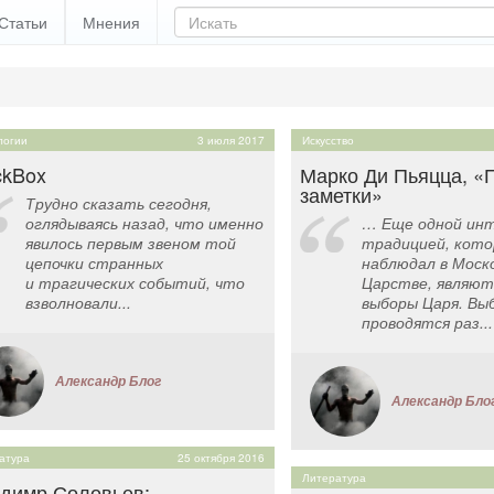
Статьи
Мнения
логии
3 июля 2017
Искусство
ckBox
Марко Ди Пьяцца, «
заметки»
Трудно сказать сегодня,
оглядываясь назад, что именно
… Еще одной ин
явилось первым звеном той
традицией, кото
цепочки странных
наблюдал в Моск
и трагических событий, что
Царстве, являю
взволновали...
выборы Царя. Вы
проводятся раз...
Александр Блог
Александр Бло
атура
25 октября 2016
Литература
димр Соловьев: