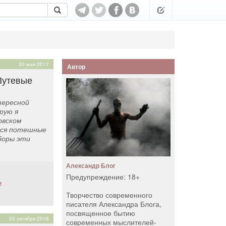
30 мая 2017
Автор
Путевые
тересной
рую я
овском
тся потешные
боры эти
Александр Блог
Предупреждение: 18+
г
Творчество современного
писателя Александра Блога,
посвященное бытию
22 октября 2016
современных мыслителей-