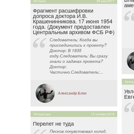
История
29 мая 2017
аме
Фрагмент расшифровки
допроса доктора И.В.
Крашенинникова. 17 июня 1954
года. (Документ предоставлен
Центральным архивом ФСБ РФ)
Следователь: Когда вы
присоединились к проекту?
Доктор: В 1935
году.Следователь: Вы сразу
знали о задачах проекта?
Доктор:
Частично.Следователь:...
Литер
Увл
Александр Блог
Евг
Литература
13 октября 2016
Перелет не туда
Песков почувствовал холод.