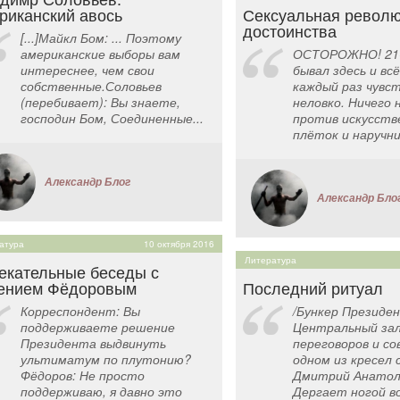
риканский авось
Сексуальная револ
достоинства
[...]Майкл Бом: ... Поэтому
американские выборы вам
ОСТОРОЖНО! 21+
интереснее, чем свои
бывал здесь и вс
собственные.Соловьев
каждый раз чувст
(перебивает): Вы знаете,
неловко. Ничего 
господин Бом, Соединенные...
против искусств
плёток и наручник
Александр Блог
Александр Бло
атура
10 октября 2016
Литература
екательные беседы с
ением Фёдоровым
Последний ритуал
Корреспондент: Вы
/Бункер Президе
поддерживаете решение
Центральный зал
Президента выдвинуть
переговоров и со
ультиматум по плутонию?
одном из кресел 
Фёдоров: Не просто
Дмитрий Анатол
поддерживаю, я давно это
Дергает ногой во