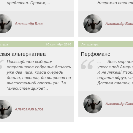
предлагал. Причем,...
Негромко стонет.
Александр Блог
Александр Бло
атура
10 сентября 2016
Литература
ская альтернатива
Перфоманс
Посвящённое выборам
... — Весь мир п
оперативное собрание длилось
улегся под Амери
уже два часа, когда очередь
И не ляжем! Иго
дошла, наконец, до вопросов по
ощутил вдруг, ч
внесистемной оппозиции. За
Достал платок, в
"внесистемщиков"...
Александр Бло
Александр Блог