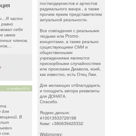
постмодернистов и артистов
юция
радикального жанра , а также
прочим ярким представителям
...Я часто
актуальной реальности.
ё равно
вовал себя
Все совпадения с реальными
не имею
людьми или Promo-
енных членов,
концептами, а также реально
ов,...
существующими СМИ и
общественными
учреждениями являются
прискорбными случайностями
г
или происками Диавола, коий,
как известно, есть Отец Лжи.
Для желающих отблагодарить
6 октября 2016
и поощрить автора реквизиты
для ДОНАТА.
Спасибо.
нта.
 для
Яндекс.деньги:
вещаний. В
410013533729198
спит
Киви: +380639425332
ьевич.
 сне.
Webmoney: