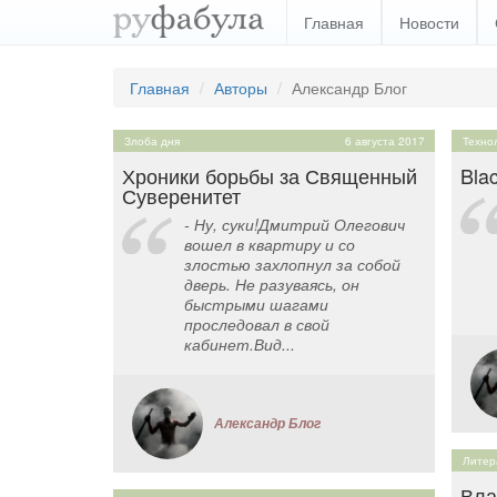
Главная
Новости
Главная
Авторы
Александр Блог
Злоба дня
6 августа 2017
Техно
Хроники борьбы за Священный
Bla
Суверенитет
- Ну, суки!Дмитрий Олегович
вошел в квартиру и со
злостью захлопнул за собой
дверь. Не разуваясь, он
быстрыми шагами
проследовал в свой
кабинет.Вид...
Александр Блог
Литер
Вла