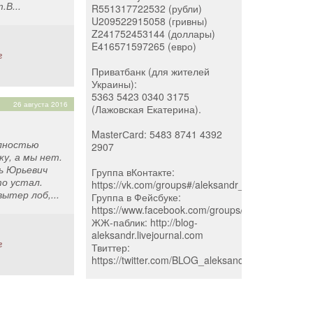
В...
R551317722532 (рубли)
U209522915058 (гривны)
Z241752453144 (доллары)
E416571597265 (евро)
г
Приватбанк (для жителей
Украины):
5363 5423 0340 3175
26 августа 2016
(Лажовская Екатерина).
MasterСard: 5483 8741 4392
олностью
2907
ку, а мы нет.
рь Юрьевич
Группа вКонтакте:
то устал.
https://vk.com/groups#/aleksandr_blog
ытер лоб,...
Группа в Фейсбуке:
https://www.facebook.com/groups/162008894827
ЖЖ-паблик: http://blog-
aleksandr.livejournal.com
г
Твиттер:
https://twitter.com/BLOG_aleksandr