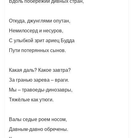
Вдоль побережий дивных стран,
Откуда, джунглями опутан,
Немилосерд и несуров,
С улыбкой зрит ариец Будда
Пути потерянных сынов.
Какая даль? Какое завтра?
За гранью зарева – враги.
Мы – травоеды-динозавры,
Тяжёлые как утюги.
Валы седые роем носом,
Давным-давно обречены.