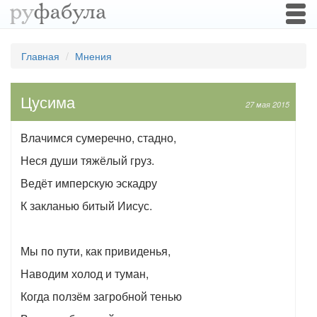
Togg
navi
Главная
Мнения
Цусима
27 мая 2015
Влачимся сумеречно, стадно,
Неся души тяжёлый груз.
Ведёт имперскую эскадру
К закланью битый Иисус.
Мы по пути, как привиденья,
Наводим холод и туман,
Когда ползём загробной тенью