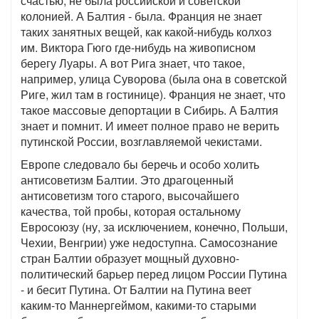
счастью, не была российской и советской
колонией. А Балтия - была. Франция не знает
таких занятных вещей, как какой-нибудь колхоз
им. Виктора Гюго где-нибудь на живописном
берегу Луары. А вот Рига знает, что такое,
например, улица Суворова (была она в советской
Риге, жил там в гостинице). Франция не знает, что
такое массовые депортации в Сибирь. А Балтия
знает и помнит. И имеет полное право не верить
путинской России, возглавляемой чекистами.
Европе следовало бы беречь и особо холить
антисоветизм Балтии. Это драгоценный
антисоветизм того старого, высочайшего
качества, той пробы, которая остальному
Евросоюзу (ну, за исключением, конечно, Польши,
Чехии, Венгрии) уже недоступна. Самосознание
стран Балтии образует мощный духовно-
политический барьер перед лицом России Путина
- и бесит Путина. От Балтии на Путина веет
каким-то Маннергеймом, какими-то старыми