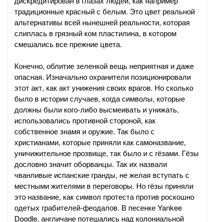
дискредитирован в глазах людей, как например
традиционные красный с белым. Это цвет реальной
альтернативы всей нынешней реальности, которая
слиплась в грязный ком пластилина, в котором
смешались все прежние цвета.
Конечно, облитие зеленкой вещь неприятная и даже
опасная. Изначально охранители позиционировали
этот акт, как акт унижения своих врагов. Но сколько
было в истории случаев, когда символы, которые
должны были кого-либо высмеивать и унижать,
использовались противной стороной, как
собственное знамя и оружие. Так было с
христианами, которые приняли как самоназвание,
уничижительное прозвище, так было и с гёзами. Гёзы
дословно значит оборванцы. Так их назвали
чванливые испанские гранды, не желая вступать с
местными жителями в переговоры. Но гёзы приняли
это название, как символ протеста против роскошно
одетых грабителей-феодалов. В песенке Yankee
Doodle, англичане потешались над колониальной