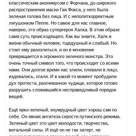
классическим анонимусом с Форчана, до широкого
распространения маски Гая Фокса, у него была
зеленая голова без лица. И с неполиткорректным
лягушонком Пеппе. Но самое для нас главное,
наверно, это образ супергероя Халка. В этом образе
сама суть происходящего. Как вы знаете, Халк в
жизни обычный человек, тщедушный и слабый. Но
стоит ему разозлиться, и он в мгновение
превращается в огромного зеленого монстра. Это
очень точный символ того, что происходит со всеми
нами. Они долгое время нас злили, плевали в лицо,
издевались, лгали. И в какой-то момент пробудили
дух протеста, разгневанное чудище, которое готово
разрушить сложившийся несправедливый порядок
вещей.
Ещё ярко-зеленый, изумрудный цвет хорош сам по
себе. Он явная антитеза серости путинского режима.
Зеленый цвет это цвет молодости, творчества,
витальной силы. И ещё он не так затерт, не