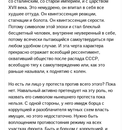
со сталинским, со старой империей, и с царством
XVII века. Это немудрено, он впитал в себя все
худшее оттуда. Он квинтэссенция реакции,
стагнации и болота. Он квинтэссенция серости.
Потому символом этой эпохи и стал блеклый
бесцветный человек, внутренне неуверенный в себе,
потому всячески пытающийся самоутвердиться при
любом удобном случае. И эта черта характера
прекрасно отражает всеобщий рессентимент,
охвативший общество после распада СССР,
всеобщую тягу к самоутверждению или, как это
раньше называли, к поднятию с колен.
Но есть ли лицо у протеста против всего этого? Пока
нет. Навальный активно претендует на эту роль, но
назвать его символом нынешнего протеста пока
нельзя. С одной стороны, у него имидж борца с
коррупцией и разоблачителя мутных схем власть
имущих, но этого недостаточно. Нужно быть
воплощением противостояния режиму на всех
участках фронта. Быть и борцом с коррупцией, и